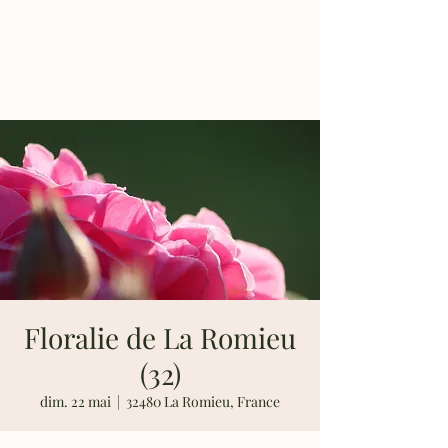
Les Rosiers de
Richard
Floralie de La Romieu
(32)
dim. 22 mai
  |  
32480 La Romieu, France