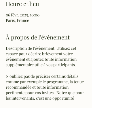
Heure et lieu
06 févr. 2025, 10:00
Paris, France
À propos de l'événement
Description de l'évènement. Utilisez cet
espace pour décrire brièvement votre
évènement et ajoutez toute information
supplémentaire utile à vos participants.
N'oubliez pas de préciser certains détails
comme par exemple le programme, la tenue
recommandée et toute information
pertinente pour vos invités. Notez que pour
les intervenants, c'est une opportunité
formidable de se présenter et de donner un
avant-goût des sujets dont il sera question. Si
votre évènement s'adresse à un public
particulier, écrivez-le ici.